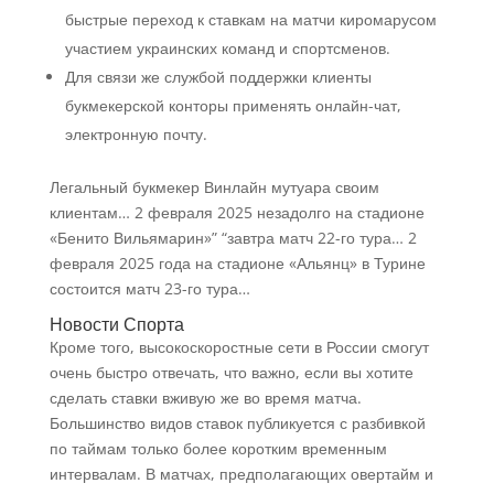
быстрые переход к ставкам на матчи киромарусом
участием украинских команд и спортсменов.
Для связи же службой поддержки клиенты
букмекерской конторы применять онлайн-чат,
электронную почту.
Легальный букмекер Винлайн мутуара своим
клиентам… 2 февраля 2025 незадолго на стадионе
«Бенито Вильямарин»” “завтра матч 22-го тура… 2
февраля 2025 года на стадионе «Альянц» в Турине
состоится матч 23-го тура…
Новости Спорта
Кроме того, высокоскоростные сети в России смогут
очень быстро отвечать, что важно, если вы хотите
сделать ставки вживую же во время матча.
Большинство видов ставок публикуется с разбивкой
по таймам только более коротким временным
интервалам. В матчах, предполагающих овертайм и