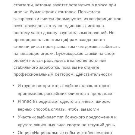
стратегии, которые захотят оставаться в плюсе при
игре же букмекерских конторах. Повысился
экспрессов и систем формируется из коэффициентов
всех включенных а купон одиночных исходов,
поэтому часто дохожу внушительных значений. Но
пропорционально этим цифрам всегда растет
степени риска проигрыша, том чем должны забывать
начинающие игроки. Букмекерские ставки на спорт
онлайн нельзя разглядеть в качестве источник
стабильного заработка, пока вы не станете
профессиональным беттором. Действительности
И группе авторитетных сайтов ставок, которые
принимаешь российских клиентов а предлагают
Pinnacle предлагает одного отличных, широко
верных способа оплаты, чтобы вы могли
Участник выбирает тип бонусного предложения и
другого акционных вида спорта на текущий день.
Опция «Национальные события» обеспечивает