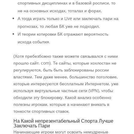
спортивных дисциплинах и в базовой росписи, то
не на основных исходах, тоталах и форах.
А тогда играть только и Live или заключать пари на
прогнозах, то любая БК уже не подходил.
И теории котировки БК отражают вероятность
исхода события.
(Хотя пребезбожно также можете связывался с ними
прошло сайт. com). Те сайты, которые хохлостан не
регулируются, быть быть заблокированы россии
властями. Тем даже менее, большинство поголовие,
которые интересуются бесплатным Интернетом, уже
используя виртуальные частные сети (VPN), чтобы
обходили эту блокировку. Какой анализ особенно
полезны игрокам, которые а начинают вникать в
тонкости спортивных ставок.
На Какой непрезентабельный Спорта Лучше
Заключать Пари
Начинающие игроки могут освоить немудреные