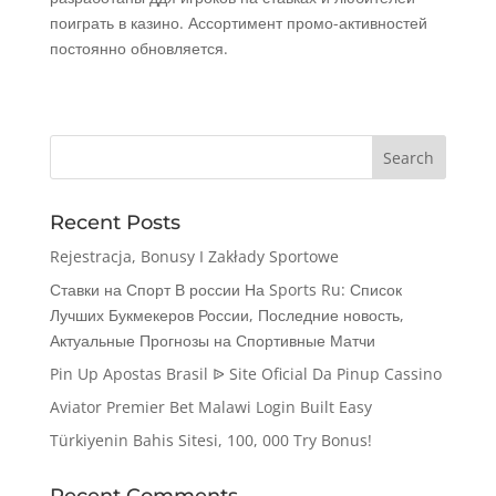
поиграть в казино. Ассортимент промо-активностей
постоянно обновляется.
Recent Posts
Rejestracja, Bonusy I Zakłady Sportowe
Ставки на Спорт В россии На Sports Ru: Список
Лучших Букмекеров России, Последние новость,
Актуальные Прогнозы на Спортивные Матчи
Pin Up Apostas Brasil ᐉ Site Oficial Da Pinup Cassino
Aviator Premier Bet Malawi Login Built Easy
Türkiyenin Bahis Sitesi, 100, 000 Try Bonus!