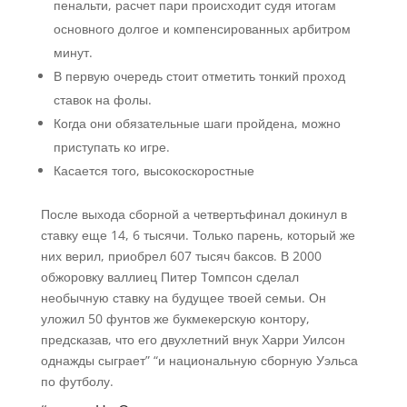
пенальти, расчет пари происходит судя итогам
основного долгое и компенсированных арбитром
минут.
В первую очередь стоит отметить тонкий проход
ставок на фолы.
Когда они обязательные шаги пройдена, можно
приступать ко игре.
Касается того, высокоскоростные
После выхода сборной а четвертьфинал докинул в
ставку еще 14, 6 тысячи. Только парень, который же
них верил, приобрел 607 тысяч баксов. В 2000
обжоровку валлиец Питер Томпсон сделал
необычную ставку на будущее твоей семьи. Он
уложил 50 фунтов же букмекерскую контору,
предсказав, что его двухлетний внук Харри Уилсон
однажды сыграет” “и национальную сборную Уэльса
по футболу.