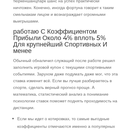
тюркеншанцпарк шанс на успех практически
ничтожен. Конечно, иногда фортуна говорит к таким
смельчакам лицом и вознаграждает огромными
выигрышами.
работаю С Коэффициентом
Прибыли Около 4% вплоть 5%
Для крупнейший Спортивных И
менее
Обычный обналичил служащий после работе решил
заполнить игровой купон с текущими спортивными
событиями. Зарухом даже подумать даже мог, что эта
ставка изменит всё. Если вы лучше разбираетесь в
спорте, сделать верный прогноз проще. А
математика, статистический анализ а понимание
психологии ставок поможет поднять проходимость на
дистанции.
Если мы идет о котировках, то самые выгодные
коэффициенты отмечаются именно а популярных