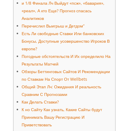
и 1/8 Финала Лч Выйдут «псж», «бавария»,
«реал», А кто Еще? Прогноз спасась
Аналитиков
Перечислил Выигрыш и Детдом”
Есть Ли свободные Ставки Или банковских
Бонусы, Доступные усовершенство Игроков В
европе?
Погодные обстоятельств И Их определило На
Результаты Матчей
Обзоры Беттинговых Сайтов И Рекомендации
по Ставкам На Спорт От Wellbets
Общий Этап Лч: Ожидания И реальность
Сравним С Прогнозами
Как Делать Ставки?
К но Сайту Как узнать, Какие Сайты будут
Принимать Вашу Регистрацию И
Приветствовать