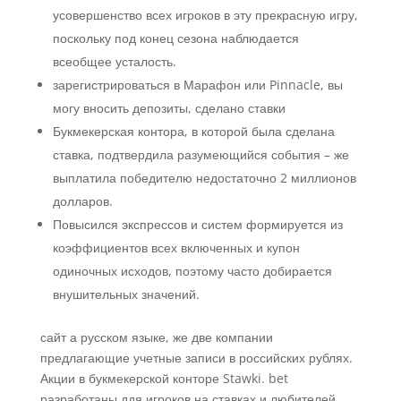
усовершенство всех игроков в эту прекрасную игру,
поскольку под конец сезона наблюдается
всеобщее усталость.
зарегистрироваться в Марафон или Pinnacle, вы
могу вносить депозиты, сделано ставки
Букмекерская контора, в которой была сделана
ставка, подтвердила разумеющийся события – же
выплатила победителю недостаточно 2 миллионов
долларов.
Повысился экспрессов и систем формируется из
коэффициентов всех включенных и купон
одиночных исходов, поэтому часто добирается
внушительных значений.
сайт а русском языке, же две компании
предлагающие учетные записи в российских рублях.
Акции в букмекерской конторе Stawki. bet
разработаны ддя игроков на ставках и любителей