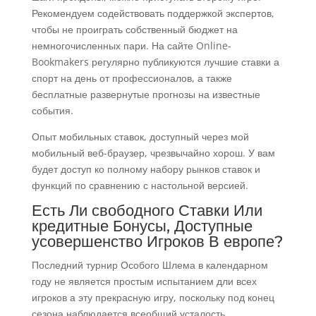
Рекомендуем содействовать поддержкой экспертов,
чтобы не проиграть собственный бюджет на
немногочисленных пари. На сайте Online-
Bookmakers регулярно публикуются лучшие ставки а
спорт на день от профессионалов, а также
бесплатные развернутые прогнозы на известные
события.
Опыт мобильных ставок, доступный через мой
мобильный веб-браузер, чрезвычайно хорош. У вам
будет доступ ко полному набору рынков ставок и
функций по сравнению с настольной версией.
Есть Ли свободного Ставки Или
кредитные Бонусы, Доступные
усовершенство Игроков В европе?
Последний турнир Особого Шлема в календарном
году не является простым испытанием дли всех
игроков а эту прекрасную игру, поскольку под конец
сезона наблюдается всеобщий усталость.