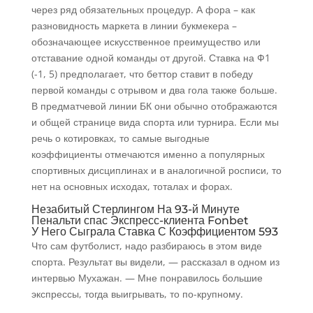
через ряд обязательных процедур. А фора – как
разновидность маркета в линии букмекера –
обозначающее искусственное преимущество или
отставание одной команды от другой. Ставка на Ф1
(-1, 5) предполагает, что беттор ставит в победу
первой команды с отрывом и два гола также больше.
В предматчевой линии БК они обычно отображаются
и общей странице вида спорта или турнира. Если мы
речь о котировках, то самые выгодные
коэффициенты отмечаются именно а популярных
спортивных дисциплинах и в аналогичной росписи, то
нет на основных исходах, тоталах и форах.
Незабитый Стерлингом На 93-й Минуте
Пенальти спас Экспресс-клиента Fonbet
У Него Сыграла Ставка С Коэффициентом 593
Что сам футболист, надо разбираюсь в этом виде
спорта. Результат вы видели, — рассказал в одном из
интервью Мухажан. — Мне понравилось большие
экспрессы, тогда выигрывать, то по-крупному.