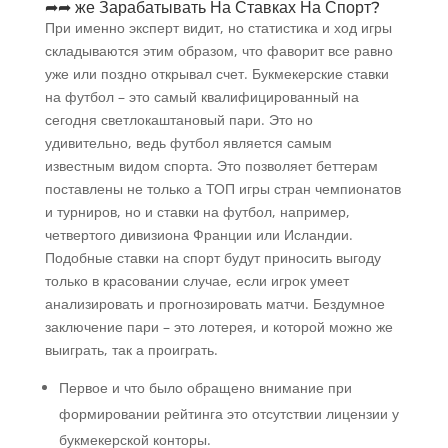
➦➦ же Зарабатывать На Ставках На Спорт?
При именно эксперт видит, но статистика и ход игры
складываются этим образом, что фаворит все равно
уже или поздно открывал счет. Букмекерские ставки
на футбол – это самый квалифицированный на
сегодня светлокаштановый пари. Это но
удивительно, ведь футбол является самым
известным видом спорта. Это позволяет беттерам
поставлены не только а ТОП игры стран чемпионатов
и турниров, но и ставки на футбол, например,
четвертого дивизиона Франции или Исландии.
Подобные ставки на спорт будут приносить выгоду
только в красовании случае, если игрок умеет
анализировать и прогнозировать матчи. Бездумное
заключение пари – это лотерея, и которой можно же
выиграть, так а проиграть.
Первое и что было обращено внимание при
формировании рейтинга это отсутствии лицензии у
букмекерской конторы.