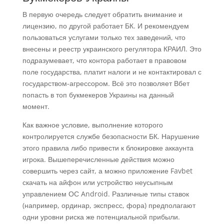
В первую очередь следует обратить внимание и
лицензию, по другой работает БК. И рекомендуем
пользоваться услугами только тех заведений, что
внесены и реестр украинского регулятора КРАИЛ. Это
подразумевает, что контора работает в правовом
поле государства, платит налоги и не контактировал с
государством-агрессором. Всё это позволяет Вбет
попасть в топ букмекеров Украины на данный
момент.
Как важное условие, выполнение которого
контролируется службе безопасности БК. Нарушение
этого правила либо привести к блокировке аккаунта
игрока. Вышеперечисленные действия можно
совершить через сайт, а можно приложение Favbet
скачать на айфон или устройство неусыпным
управлением ОС Android. Различные типы ставок
(например, ординар, экспресс, фора) предполагают
одни уровни риска же потенциальной прибыли.