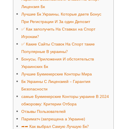
Лицензия Бк
Лучшие Бк Украины, Которые даете Бонус
При Регистрации И За один Депозит
✅ Как заполучить На Ставках на Спорт
Игрокам?
✅ Какие Сайты Ставок На Спорт такие
Популярные В украины?
Бонусы, Приложения И обстоятельств
Украинских Бк
Лучшие Букмекерские Конторы Мира
Бк Украины С Лицензией – Гарантия
Безопасности
самые Букмекерские Конторы украине В 2024
обжоровку: Критерии Отбора
Отзывы Пользователей
Париматч (запрещена а Украине)
➦➦ Как выбрал Самую Лучшую Бк?