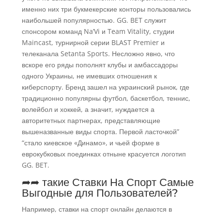
именно них три букмекерские конторы пользовались
наибольшей популярностью. GG. BET служит
спонсором команд Na’Vi и Team Vitality, студии
Maincast, турнирной серии BLAST Premier и
телеканала Setanta Sports. Несложно явно, что
вскоре его ряды пополнят клубы и амбассадоры
одного Украины, не имевших отношения к
киберспорту. Бренд зашел на украинский рынок, где
традиционно популярны футбол, баскетбол, теннис,
волейбол и хоккей, а значит, нуждается а
авторитетных партнерах, представляющие
вышеназванные виды спорта. Первой ласточкой”
“стало киевское «Динамо», и чьей форме в
еврокубковых поединках отныне красуется логотип
GG. BET.
➦➦ такие Ставки На Спорт Самые
Выгодные для Пользователей?
Например, ставки на спорт онлайн делаются в