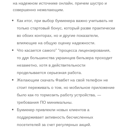
на надежном источнике онлайн, причем шустро и
совершенно нежелающим.
Как итог, при выбор букмекера важно учитывать не
только стартовый бонус, который разве практически
во обоих конторах, но и другие показатели,
влияющие на общую оценку надежности.
Что касается самого” “процесса лицензирования,
то ддя большинства украинцев бильзера проходит
незаметно, хотя в действительности
проделывается серьезная работа.
Желающим скачать Фавбет на свой телефон не
стоит переживать о том, но мобильное приложение
было как-то тормозить работу устройства, —
требования ПО минимальны.
Букмекер привлекли новых клиентов а
поддерживает активность бесчисленных
посетителей за счет регулярных акций.