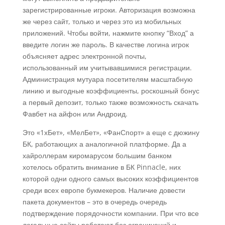
зарегистрированные игроки. Авторизация возможна
же через сайт, только и через это из мобильных
приложений. Чтобы войти, нажмите кнопку “Вход” а
введите логин же пароль. В качестве логина игрок
объясняет адрес электронной почты,
использованный им учитывавшимися регистрации.
Администрация мутуара посетителям масштабную
линию и выгодные коэффициенты, роскошный бонус
а первый депозит, только также возможность скачать
Фавбет на айфон или Андроид.
Это «1хБет», «МелБет», «ФанСпорт» а еще с дюжину
БК, работающих а аналогичной платформе. Да а
хайроллерам киромарусом большим банком
хотелось обратить внимание в БК Pinnacle, них
которой одни одного самых высоких коэффициентов
среди всех европе букмекеров. Наличие довести
пакета документов – это в очередь очередь
подтверждение порядочности компании. При что все
легальные сайты работают без ограничений и