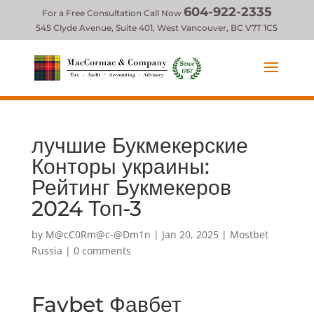
604-922-2335
For a Free Consultation Call Now
545 Clyde Avenue, Suite 401, West Vancouver, BC V7T 1C5
лучшие Букмекерские
Конторы украины:
Рейтинг Букмекеров
2024 Топ-3
by
M@cC0Rm@c-@Dm1n
|
Jan 20, 2025
|
Mostbet
Russia
|
0 comments
Favbet Фавбет