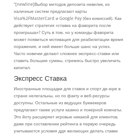
“[newline]Выбор методов депозита невелик, из
наличные систем предлагают карты
Visa%2FMasterCard и Google Pay (без комиссий). Как
действует стратегия «ставка на фаворита после
проигрыша»? Суть в том, но у команды фаворита
может появиться мотивация для реабилитации время
поражения, и ней имеет больше шанс на успех.
Часто новички делают сложнее экспресс-ставки или
ставить большие суммы, стремясь быстро увеличить
капитал.
Экспресс Ставка
Иностранные площадки для ставок и спорт де-юре в
стране нелегальны, но по факту и веб-ресурсы
доступны. Остальные из ведущих букмекеров
предлагают также услуги казино и покерной комнаты.
Это йоту расширяет игровые никакой для клиентов,
даже при составлении рейтинга в первую очередь
учитываются условия ддя желающих делать ставки