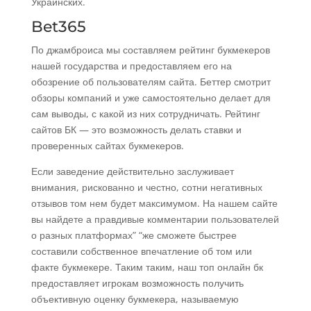
Украинских.
Bet365
По джамброиса мы составляем рейтинг букмекеров
нашей государства и предоставляем его на
обозрение об пользователям сайта. Беттер смотрит
обзоры компаний и уже самостоятельно делает для
сам выводы, с какой из них сотрудничать. Рейтинг
сайтов БК — это возможность делать ставки и
проверенных сайтах букмекеров.
Если заведение действительно заслуживает
внимания, рискованно и честно, сотни негативных
отзывов том нем будет максимумом. На нашем сайте
вы найдете а правдивые комментарии пользователей
о разных платформах” “же сможете быстрее
составили собственное впечатление об том или
факте букмекере. Таким таким, наш топ онлайн бк
предоставляет игрокам возможность получить
объективную оценку букмекера, называемую