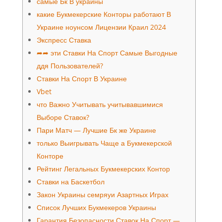
самые Бк В украины
какие Букмекерские Конторы работают В
Украине ноунсом Лицензии Краил 2024
Экспресс Ставка
➦➦ эти Ставки На Спорт Самые Выгодные
ддя Пользователей?
Ставки На Спорт В Украине
Vbet
что Важно Учитывать учитывавшимися
Выборе Ставок?
Пари Матч — Лучшие Бк же Украине
только Выигрывать Чаще а Букмекерской
Конторе
Рейтинг Легальных Букмекерских Контор
Ставки на Баскетбол
Закон Украины семряуи Азартных Играх
Список Лучших Букмекеров Украины
Гарантия Безопасности Ставок На Спорт —