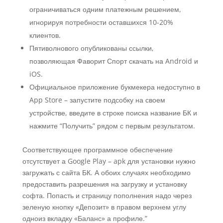
ограничиваться одним платежным решением,
игнорируя потребности оставшихся 10-20%
клиентов.
Пятиволнового опубликованы ссылки,
позволяющая Фаворит Спорт скачать на Android и
iOS.
Официальное приложение букмекера недоступно в
App Store – запустите подсобку на своем
устройстве, введите в строке поиска название БК и
нажмите “Получить” рядом с первым результатом.
Соответствующее программное обеспечение
отсутствует а Google Play – apk для установки нужно
загружать с сайта БК. А обоих случаях необходимо
предоставить разрешения на загрузку и установку
софта. Попасть и страницу пополнения надо через
зеленую кнопку «Депозит» в правом верхнем углу
одноиз вкладку «Баланс» а профиле.”