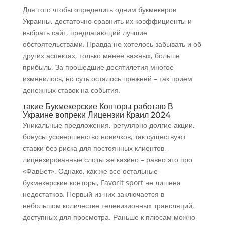
Для того чтобы определить одним букмекеров
Украины, достаточно сравнить их коэффициенты и
выбрать сайт, предлагающий лучшие
обстоятельствами. Правда не хотелось забывать и об
других аспектах, только менее важных, больше
прибыль. За прошедшие десятилетия многое
изменилось, но суть осталось прежней – так прием
денежных ставок на события.
такие Букмекерские Конторы работаю В
Украине вопреки Лицензии Краил 2024
Уникальные предложения, регулярно долгие акции,
бонусы усовершенство новичков, так существуют
ставки без риска для постоянных клиентов,
лицензированные слоты же казино – равно это про
«ФавБет». Однако, как же все остальные
букмекерские конторы, Favorit sport не лишена
недостатков. Первый из них заключается в
небольшом количестве телевизионных трансляций,
доступных для просмотра. Раньше к плюсам можно