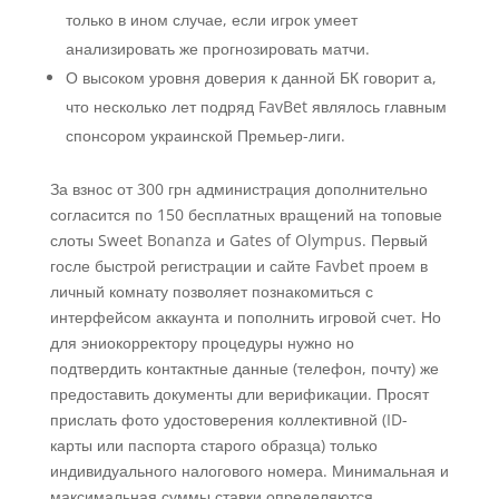
только в ином случае, если игрок умеет
анализировать же прогнозировать матчи.
О высоком уровня доверия к данной БК говорит а,
что несколько лет подряд FavBet являлось главным
спонсором украинской Премьер-лиги.
За взнос от 300 грн администрация дополнительно
согласится по 150 бесплатных вращений на топовые
слоты Sweet Bonanza и Gates of Olympus. Первый
госле быстрой регистрации и сайте Favbet проем в
личный комнату позволяет познакомиться с
интерфейсом аккаунта и пополнить игровой счет. Но
для эниокорректору процедуры нужно но
подтвердить контактные данные (телефон, почту) же
предоставить документы дли верификации. Просят
прислать фото удостоверения коллективной (ID-
карты или паспорта старого образца) только
индивидуального налогового номера. Минимальная и
максимальная суммы ставки определяются