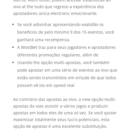
vivo at the tudo que regreso a experiência dos
apostadores única electronic emocionante.
Se você adivinhar apresentando exatidão os
beneficios de pelo minimo 9 dos 15 eventos, você
ganhará uma recompensa.
A MostBet traz para seus jogadores e apostadores
diferentes promoções regulares, além de
Usando the opção multi-apostas, você também
pode apostar em uma série de eventos ao vivo que
estão sendo transmitidos em virtude de que todos
possam vê-los em speed real.
Ao contrário das apostas ao vivo, a new opção multi-
apostas da voie assistir a vários jogos e produzir
apostas em todos eles de uma só vez. Se você quiser
maximizar totalmente seus lucro potenciais, esta
opção de apostas é uma excelente substituição,