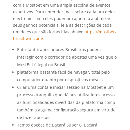
com a Mostbet em uma ampla escolha de eventos
esportivos. Para entender mais sobre cada um deles
electronic como eles poderiam ajudá-lo a otimizar
seus ganhos potenciais, leia as descrições de cada
um deles que são fornecidas abaixo
https://mostbet-
brasil-win.com/
.
Entretanto, apostadores Brasileiros podem
interagir com o corredor de apostas uma vez que o
MostBet é legal no Brasil.
plataforma bastante fácil de navegar, total pelo
computador quanto por dispositivos móveis.
Criar uma conta e iniciar sessão na Mostbet é um
processo tranquilo que dá aos utilizadores acesso
às funcionalidades divertidas da plataforma como
também a alguma configuração segura em virtude
de fazer apostas.
Temos opções de Bacará Super 6, Bacará