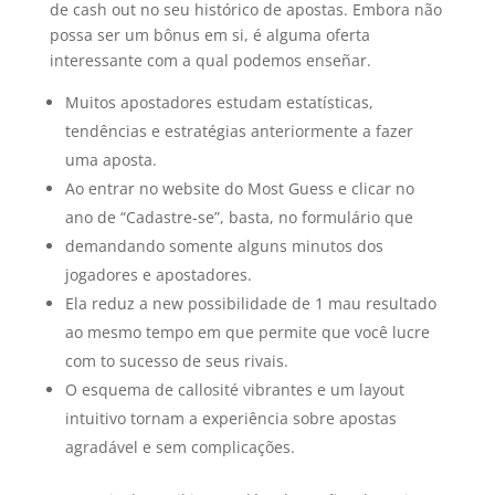
de cash out no seu histórico de apostas. Embora não
possa ser um bônus em si, é alguma oferta
interessante com a qual podemos enseñar.
Muitos apostadores estudam estatísticas,
tendências e estratégias anteriormente a fazer
uma aposta.
Ao entrar no website do Most Guess e clicar no
ano de “Cadastre-se”, basta, no formulário que
demandando somente alguns minutos dos
jogadores e apostadores.
Ela reduz a new possibilidade de 1 mau resultado
ao mesmo tempo em que permite que você lucre
com to sucesso de seus rivais.
O esquema de callosité vibrantes e um layout
intuitivo tornam a experiência sobre apostas
agradável e sem complicações.