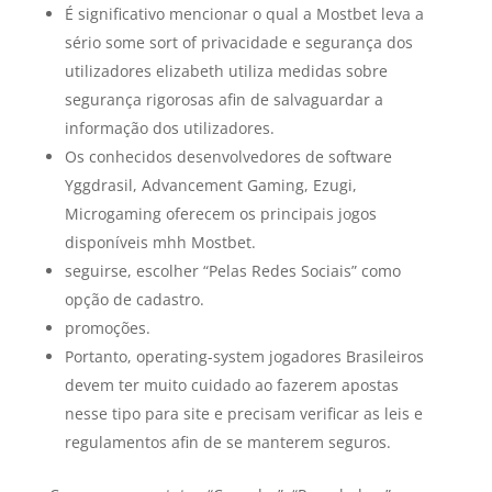
É significativo mencionar o qual a Mostbet leva a
sério some sort of privacidade e segurança dos
utilizadores elizabeth utiliza medidas sobre
segurança rigorosas afin de salvaguardar a
informação dos utilizadores.
Os conhecidos desenvolvedores de software
Yggdrasil, Advancement Gaming, Ezugi,
Microgaming oferecem os principais jogos
disponíveis mhh Mostbet.
seguirse, escolher “Pelas Redes Sociais” como
opção de cadastro.
promoções.
Portanto, operating-system jogadores Brasileiros
devem ter muito cuidado ao fazerem apostas
nesse tipo para site e precisam verificar as leis e
regulamentos afin de se manterem seguros.