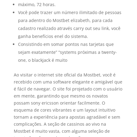
máximo, 72 horas.
Você pode trazer um número ilimitado de pessoas
para adentro do Mostbet elizabeth, para cada
cadastro realizado através carry out seu link, você
ganha benefícios enel do sistema.
Consistindo em somar pontos nas tarjetas que
sejam exatamente” “systems próximas a twenty-
one, o blackjack é muito
Ao visitar o internet site oficial da Mostbet, você é
recebido com uma software elegante e amigável que
é fácil de navegar. O site foi projetado com o usuário
em mente, garantindo que mesmo os novatos
possam sony ericsson orientar facilmente. O
esquema de cores vibrantes e um layout intuitivo
tornam a experiência para apostas agradável e sem
complicações. A seção de cassinos ao vivo na
Mostbet é muito vasta, com alguma seleção de