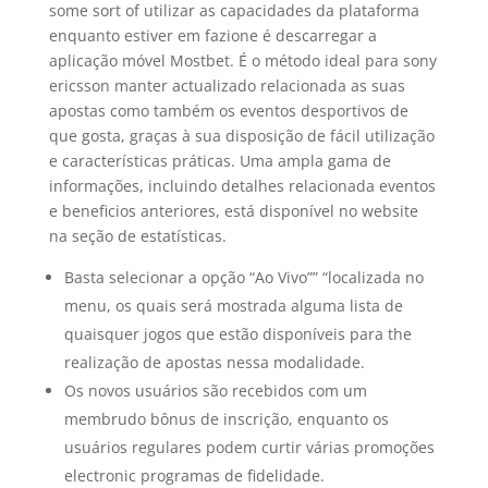
some sort of utilizar as capacidades da plataforma
enquanto estiver em fazione é descarregar a
aplicação móvel Mostbet. É o método ideal para sony
ericsson manter actualizado relacionada as suas
apostas como também os eventos desportivos de
que gosta, graças à sua disposição de fácil utilização
e características práticas. Uma ampla gama de
informações, incluindo detalhes relacionada eventos
e beneficios anteriores, está disponível no website
na seção de estatísticas.
Basta selecionar a opção “Ao Vivo”” “localizada no
menu, os quais será mostrada alguma lista de
quaisquer jogos que estão disponíveis para the
realização de apostas nessa modalidade.
Os novos usuários são recebidos com um
membrudo bônus de inscrição, enquanto os
usuários regulares podem curtir várias promoções
electronic programas de fidelidade.