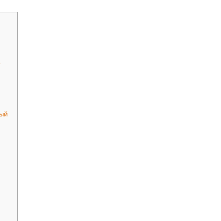
о
ный