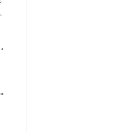
б,
ть
ми
ько