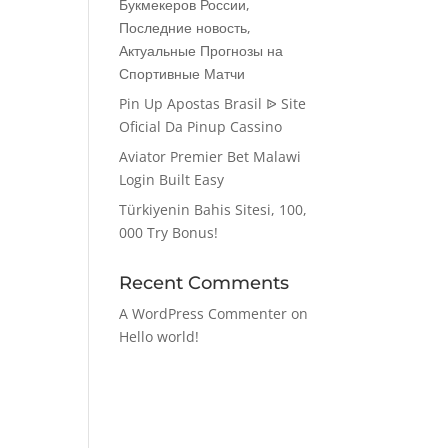
Букмекеров России,
Последние новость,
Актуальные Прогнозы на
Спортивные Матчи
Pin Up Apostas Brasil ᐉ Site
Oficial Da Pinup Cassino
Aviator Premier Bet Malawi
Login Built Easy
Türkiyenin Bahis Sitesi, 100,
000 Try Bonus!
Recent Comments
A WordPress Commenter
on
Hello world!