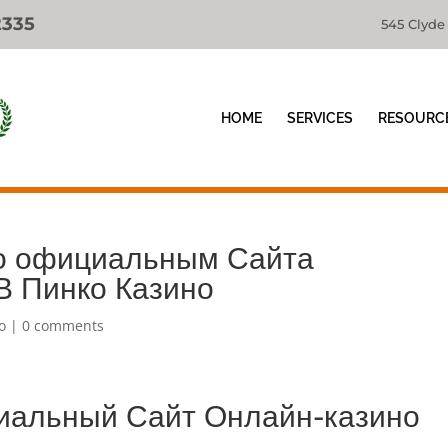
2335
545 Clyde
HOME
SERVICES
RESOURC
ло официальным Сайта
В Пинко Казино
o
|
0 comments
иальный Сайт Онлайн-казино