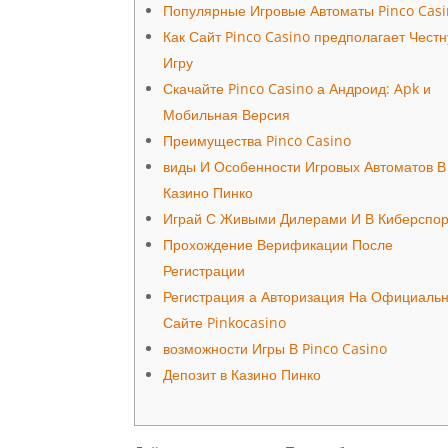
Популярные Игровые Автоматы Pinco Cas
Как Сайт Pinco Casino предполагает Чест
Игру
Скачайте Pinco Casino а Андроид: Apk и
Мобильная Версия
Преимущества Pinco Casino
виды И Особенности Игровых Автоматов В
Казино Пинко
Играй С Живыми Дилерами И В Киберспо
Прохождение Верификации После
Регистрации
Регистрация а Авторизация На Официаль
Сайте Pinkocasino
возможности Игры В Pinco Casino
Депозит в Казино Пинко