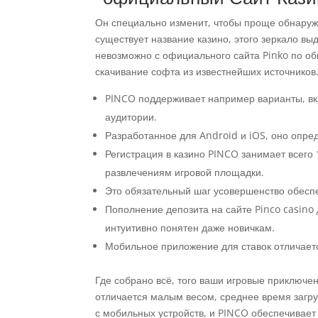
Он специально изменит, чтобы проще обнаруж
существует название казино, этого зеркало в
невозможно с официального сайта Pinko по о
скачивание софта из известнейших источников
PINCO поддерживает например варианты, вк
аудитории.
Разработанное для Android и iOS, оно опред
Регистрация в казино PINCO занимает всего 
развлечениям игровой площадки.
Это обязательный шаг усовершенство обесп
Пополнение депозита на сайте Pinco casino
интуитивно понятен даже новичкам.
Мобильное приложение для ставок отличаетс
Где собрано всё, того ваши игровые приключ
отличается малым весом, среднее время загру
с мобильных устройств, и PINCO обеспечивае