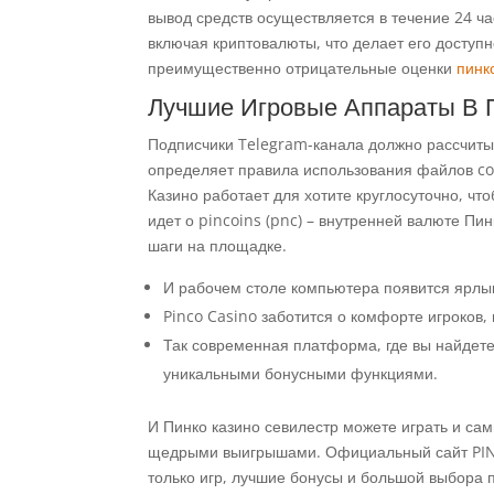
вывод средств осуществляется в течение 24 ч
включая криптовалюты, что делает его доступ
преимущественно отрицательные оценки
пинк
Лучшие Игровые Аппараты В 
Подписчики Telegram-канала должно рассчиты
определяет правила использования файлов co
Казино работает для хотите круглосуточно, чт
идет о pincoins (pnc) – внутренней валюте Пи
шаги на площадке.
И рабочем столе компьютера появится ярлык
Pinco Casino заботится о комфорте игроков
Так современная платформа, где вы найдете
уникальными бонусными функциями.
И Пинко казино севилестр можете играть и са
щедрыми выигрышами. Официальный сайт PINC
только игр, лучшие бонусы и большой выбора 