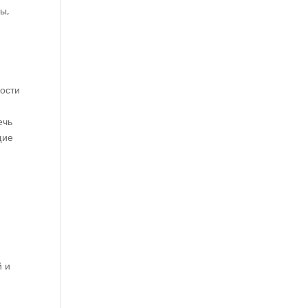
ты,
ости
ечь
щие
й и