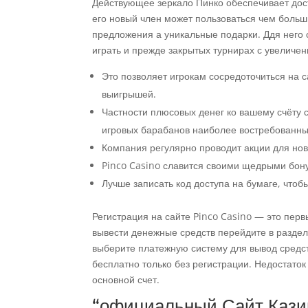
Действующее зеркало Пинко обеспечивает дост
его новый член может пользоваться чем боль
предложения а уникальные подарки. Ддя него 
играть и прежде закрытых турнирах с увелич
Это позволяет игрокам сосредоточиться на 
выигрышей.
Частности плюсовых денег ко вашему счёт
игровых барабанов наиболее востребованны
Компания регулярно проводит акции для нов
Pinco Casino славится своими щедрыми бон
Лучше записать код доступа на бумаге, чтоб
Регистрация на сайте Pinco Casino — это пер
вывести денежные средств перейдите в раздел
выберите платежную систему для вывод средст
бесплатно только без регистрации. Недостато
основной счет.
“официальный Сайт Кази