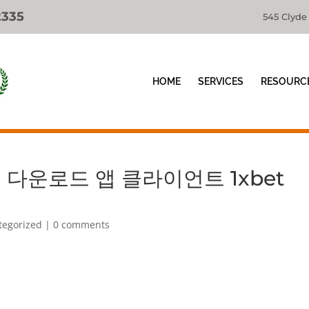
2335
545 Clyde
HOME
SERVICES
RESOURC
다운로드 앱 클라이언트 1xbet
tegorized
|
0 comments