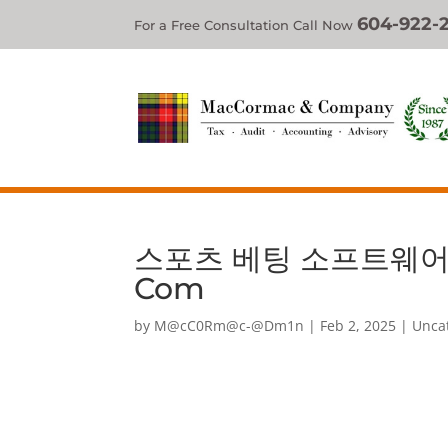
604-922-
For a Free Consultation Call Now
스포츠 베팅 소프트웨어 
Com
by
M@cC0Rm@c-@Dm1n
|
Feb 2, 2025
|
Unca