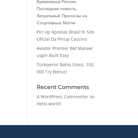
Букмекеров России,
Последние новость,
Актуальные Прогнозы на
Спортивные Матчи
Pin Up Apostas Brasil ᐉ Site
Oficial Da Pinup Cassino
Aviator Premier Bet Malawi
Login Built Easy
Türkiyenin Bahis Sitesi, 100,
000 Try Bonus!
Recent Comments
A WordPress Commenter
on
Hello world!