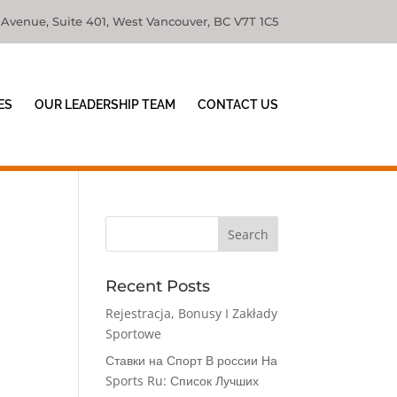
 Avenue, Suite 401, West Vancouver, BC V7T 1C5
ES
OUR LEADERSHIP TEAM
CONTACT US
Recent Posts
Rejestracja, Bonusy I Zakłady
Sportowe
Ставки на Спорт В россии На
Sports Ru: Список Лучших