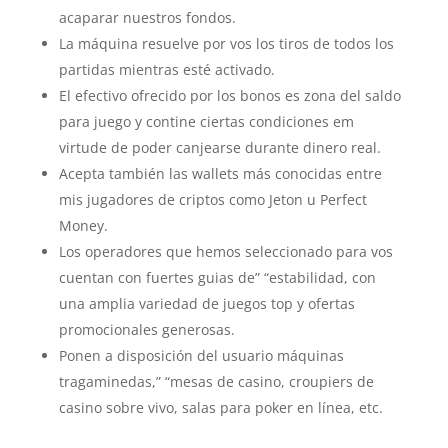
acaparar nuestros fondos.
La máquina resuelve por vos los tiros de todos los
partidas mientras esté activado.
El efectivo ofrecido por los bonos es zona del saldo
para juego y contine ciertas condiciones em
virtude de poder canjearse durante dinero real.
Acepta también las wallets más conocidas entre
mis jugadores de criptos como Jeton u Perfect
Money.
Los operadores que hemos seleccionado para vos
cuentan con fuertes guias de” “estabilidad, con
una amplia variedad de juegos top y ofertas
promocionales generosas.
Ponen a disposición del usuario máquinas
tragaminedas,” “mesas de casino, croupiers de
casino sobre vivo, salas para poker en línea, etc.