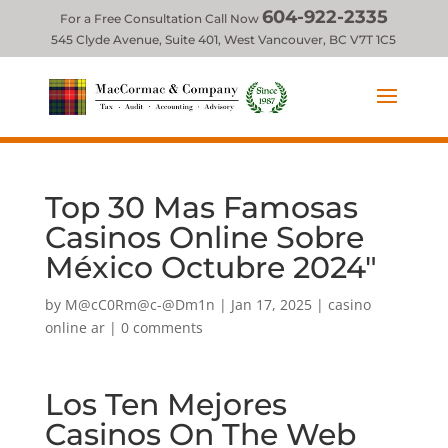
604-922-2335
For a Free Consultation Call Now
545 Clyde Avenue, Suite 401, West Vancouver, BC V7T 1C5
Top 30 Mas Famosas
Casinos Online Sobre
México Octubre 2024″
by
M@cC0Rm@c-@Dm1n
|
Jan 17, 2025
|
casino
online ar
|
0 comments
Los Ten Mejores
Casinos On The Web