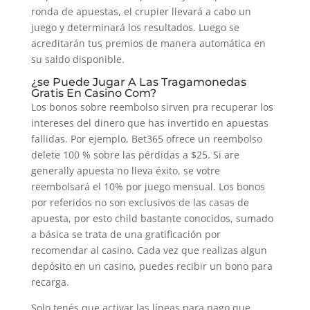
ronda de apuestas, el crupier llevará a cabo un
juego y determinará los resultados. Luego se
acreditarán tus premios de manera automática en
su saldo disponible.
¿se Puede Jugar A Las Tragamonedas
Gratis En Casino Com?
Los bonos sobre reembolso sirven pra recuperar los
intereses del dinero que has invertido en apuestas
fallidas. Por ejemplo, Bet365 ofrece un reembolso
delete 100 % sobre las pérdidas a $25. Si are
generally apuesta no lleva éxito, se votre
reembolsará el 10% por juego mensual. Los bonos
por referidos no son exclusivos de las casas de
apuesta, por esto child bastante conocidos, sumado
a básica se trata de una gratificación por
recomendar al casino. Cada vez que realizas algun
depósito en un casino, puedes recibir un bono para
recarga.
Solo tenés que activar las líneas para pago que