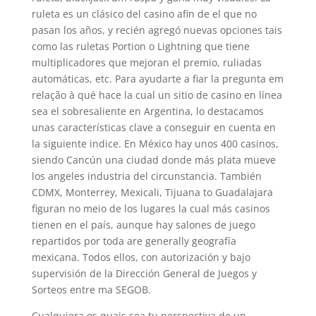
ruleta es un clásico del casino afin de el que no
pasan los años, y recién agregó nuevas opciones tais
como las ruletas Portion o Lightning que tiene
multiplicadores que mejoran el premio, ruliadas
automáticas, etc. Para ayudarte a fiar la pregunta em
relação à qué hace la cual un sitio de casino en línea
sea el sobresaliente en Argentina, lo destacamos
unas características clave a conseguir en cuenta en
la siguiente indice. En México hay unos 400 casinos,
siendo Cancún una ciudad donde más plata mueve
los angeles industria del circunstancia. También
CDMX, Monterrey, Mexicali, Tijuana to Guadalajara
figuran no meio de los lugares la cual más casinos
tienen en el país, aunque hay salones de juego
repartidos por toda are generally geografía
mexicana. Todos ellos, con autorización y bajo
supervisión de la Dirección General de Juegos y
Sorteos entre ma SEGOB.
Cualquiera os quais sea tu perspectiva de un