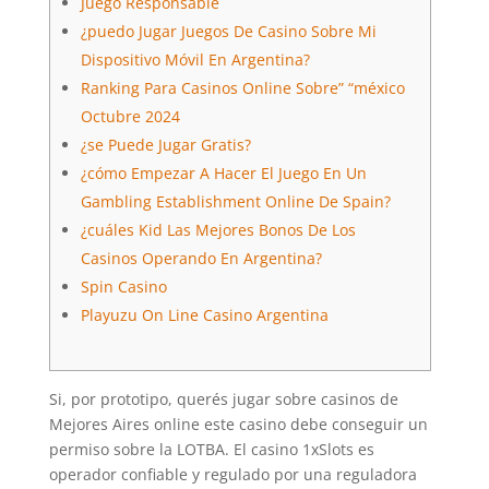
Juego Responsable
¿puedo Jugar Juegos De Casino Sobre Mi
Dispositivo Móvil En Argentina?
Ranking Para Casinos Online Sobre” “méxico
Octubre 2024
¿se Puede Jugar Gratis?
¿cómo Empezar A Hacer El Juego En Un
Gambling Establishment Online De Spain?
¿cuáles Kid Las Mejores Bonos De Los
Casinos Operando En Argentina?
Spin Casino
Playuzu On Line Casino Argentina
Si, por prototipo, querés jugar sobre casinos de
Mejores Aires online este casino debe conseguir un
permiso sobre la LOTBA. El casino 1xSlots es
operador confiable y regulado por una reguladora