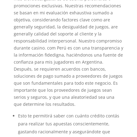
promociones exclusivas. Nuestras recomendaciones
se basan en mi evaluación exhaustiva sumado a
objetiva, considerando factores clave como are
generally seguridad, la desigualdad de juegos, are
generally calidad del soporte al cliente y la
responsabilidad interpersonal. Nuestro compromiso
durante casino. com Perú es con una transparencia y
la información fidedigna, haciéndonos una fuente de
confianza para mis jugadores en Argentina.
Después, se requieren acuerdos con bancos,
soluciones de pago sumado a proveedores de juegos
que son fundamentales para todo este negocio. Es
importante que los proveedores de juegos sean
serios y seguros, y que una aleatoriedad sea una
que determine los resultados.
Esto te permitirá saber con cuánto crédito contás
para realizar tus apuestas conscientemente,
gastando racionalmente y asegurándote que