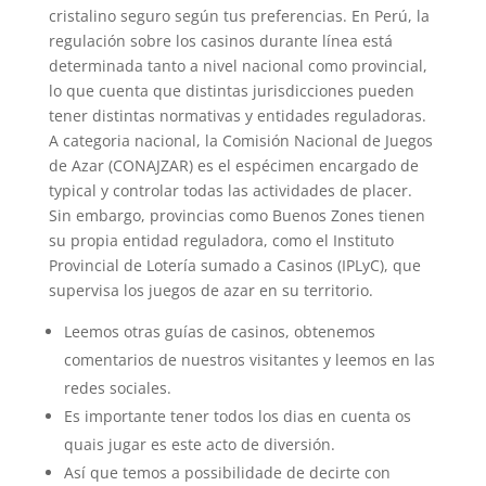
cristalino seguro según tus preferencias. En Perú, la
regulación sobre los casinos durante línea está
determinada tanto a nivel nacional como provincial,
lo que cuenta que distintas jurisdicciones pueden
tener distintas normativas y entidades reguladoras.
A categoria nacional, la Comisión Nacional de Juegos
de Azar (CONAJZAR) es el espécimen encargado de
typical y controlar todas las actividades de placer.
Sin embargo, provincias como Buenos Zones tienen
su propia entidad reguladora, como el Instituto
Provincial de Lotería sumado a Casinos (IPLyC), que
supervisa los juegos de azar en su territorio.
Leemos otras guías de casinos, obtenemos
comentarios de nuestros visitantes y leemos en las
redes sociales.
Es importante tener todos los dias en cuenta os
quais jugar es este acto de diversión.
Así que temos a possibilidade de decirte con