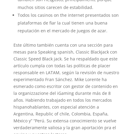
muchos sitios carecen de estabilidad.
Todos los casinos on the internet presentados son
plataformas de fiar la cual tienen una buena
reputación en el mercado de juegos de azar.
Este último también cuenta con una sección para
mesas para Speaking spanish, Classic Blackjack con
Classic Speed Black jack. Se ha respaldado que este
artículo cumpla con todas las políticas de placer
responsable en LATAM, según la revisión de nuestro
experimentado Fran Sánchez. Mike Lorente ha
esmerado como escritor con gestor de contenido en
la organizzazione del iGaming durante más de 8
años. Habiendo trabajado en todos los mercados
hispanohablantes, con especial atención a
Argentina, Republic of chile, Colombia, España,
México y” “Perú. Su extensa conocimiento se vuelve
verdaderamente valiosa y la gran aportación pra el