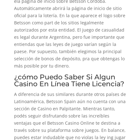
ela página de inicio sobre Betsson Córdoba.
Automáticamente abrirá la página de inicio de sitio
oficial para la lotería. En la que aparece el logo sobre
Betsson como part de los sitios legalmente
autorizados por esta entidad. El juego de casualidad
es legal durante Argentina, pero fue importante que
entiendas que las leyes de juego varían según la
paese. Por supuesto, también elegimos la principal
selección de bonos de depósito, pra que obtengas lo
más posible por tu dinero.
¿cómo Puedo Saber Si Algun
Casino En Línea Tiene Licencia?
A diferencia de sus similares durante otros países de
Latinoamérica, Betsson Spain aún no cuenta con una
sección de Casino en Palpitante. Mientras tanto,
podés seguir disfrutando sobre las increíbles
ventajas que el Betsson Casino Online te destina a
través sobre su plataforma sobre juegos. En balance,
puedes estar indudable que no violas la ley ing jugar