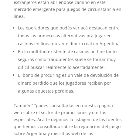
extranjeros están abriéndose camino en este
mercado emergente para juegos de circunstancia en
línea.
Los operadores que podés ver acá destacan entre
todas las numerosas alternativas pra jugar en
casinos en línea durante dinero real en Argentina.
En la multitud existente de casinos on-line tanto
seguros como fraudulentos suele se tornar muy
difícil buscar realmente lo acertadamente.
El bono de procuring es un vale de devolución de
dinero perdido que los jugadores reciben por
algunas apuestas perdidas.
También” “podés consultarlas en nuestra página
web sobre el sector de promociones y ofertas
especiales. Acá te dejamos la listagem de las fuentes
que hemos consultado sobre la regulación del juego
sobre Argentina y mis sitios web de las