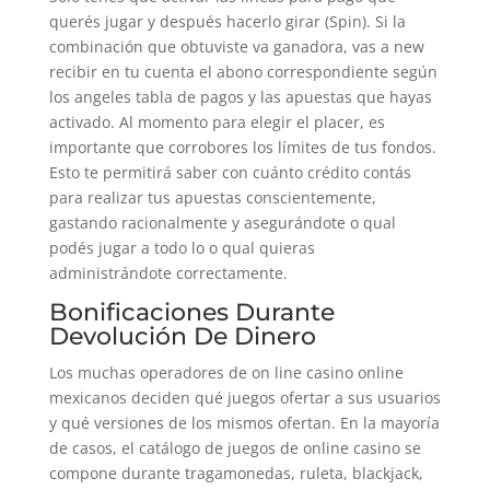
querés jugar y después hacerlo girar (Spin). Si la
combinación que obtuviste va ganadora, vas a new
recibir en tu cuenta el abono correspondiente según
los angeles tabla de pagos y las apuestas que hayas
activado. Al momento para elegir el placer, es
importante que corrobores los límites de tus fondos.
Esto te permitirá saber con cuánto crédito contás
para realizar tus apuestas conscientemente,
gastando racionalmente y asegurándote o qual
podés jugar a todo lo o qual quieras
administrándote correctamente.
Bonificaciones Durante
Devolución De Dinero
Los muchas operadores de on line casino online
mexicanos deciden qué juegos ofertar a sus usuarios
y qué versiones de los mismos ofertan. En la mayoría
de casos, el catálogo de juegos de online casino se
compone durante tragamonedas, ruleta, blackjack,