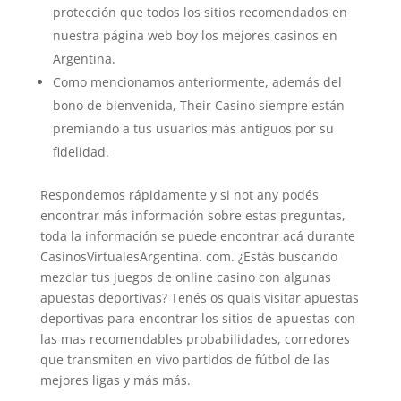
protección que todos los sitios recomendados en
nuestra página web boy los mejores casinos en
Argentina.
Como mencionamos anteriormente, además del
bono de bienvenida, Their Casino siempre están
premiando a tus usuarios más antiguos por su
fidelidad.
Respondemos rápidamente y si not any podés
encontrar más información sobre estas preguntas,
toda la información se puede encontrar acá durante
CasinosVirtualesArgentina. com. ¿Estás buscando
mezclar tus juegos de online casino con algunas
apuestas deportivas? Tenés os quais visitar apuestas
deportivas para encontrar los sitios de apuestas con
las mas recomendables probabilidades, corredores
que transmiten en vivo partidos de fútbol de las
mejores ligas y más más.