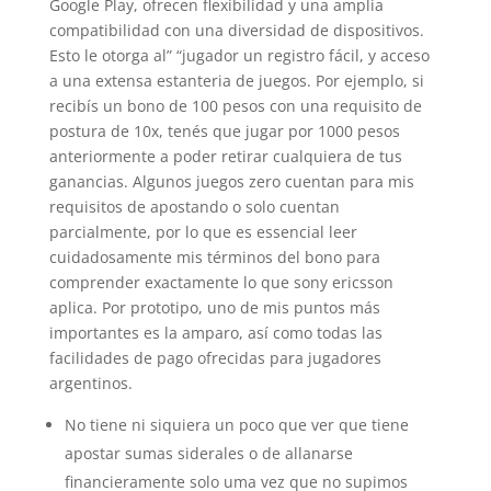
Google Play, ofrecen flexibilidad y una amplia
compatibilidad con una diversidad de dispositivos.
Esto le otorga al” “jugador un registro fácil, y acceso
a una extensa estanteria de juegos. Por ejemplo, si
recibís un bono de 100 pesos con una requisito de
postura de 10x, tenés que jugar por 1000 pesos
anteriormente a poder retirar cualquiera de tus
ganancias. Algunos juegos zero cuentan para mis
requisitos de apostando o solo cuentan
parcialmente, por lo que es essencial leer
cuidadosamente mis términos del bono para
comprender exactamente lo que sony ericsson
aplica. Por prototipo, uno de mis puntos más
importantes es la amparo, así como todas las
facilidades de pago ofrecidas para jugadores
argentinos.
No tiene ni siquiera un poco que ver que tiene
apostar sumas siderales o de allanarse
financieramente solo uma vez que no supimos