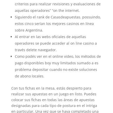
criterios para realizar revisiones y evaluaciones de
aquellas operadores” “on the internet.
Siguiendo el rank de Casasdeapuestas. possuindo,
estos cinco serían los mejores casinos en línea
sobre Argentina.
Al entrar en las webs oficiales de aquellas
operadores se puede acceder al on line casino a
través delete navegador.
Como podés ver en el online video, los métodos de
pago disponibles boy muy limitados sumado a es
problema depositar cuando no existe soluciones
de abono locales.
Con tus fichas en la mesa, estás despierto para
realizar sus apuestas en un juego en listo. Puedes
colocar sus fichas en todas las áreas de apuestas
designadas para cada tipo de postura en el intriga
en particular. Una vez que se haya completado una